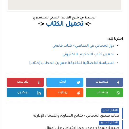
الوسيط في شرح القانون المدني للسنهوري
->
تحميل الكتاب
<-
اخترنا لك:
دور المحامي في التقاضي - كتاب قانوني
تحميل كتاب التحكيم الالكتروني
السياسة القضائية للخليفة عمر بن الخطاب [كتاب]
فيسبوك
تويتر
بنترست
واتساب
ريدايت
لينكدين
المقال التالي
كتاب صديق المحامي - نماذج الدعاوى والأعمال الإدارية
المقال السابق
صيغة ونموذج دعوى حجز احتياطي على اموال