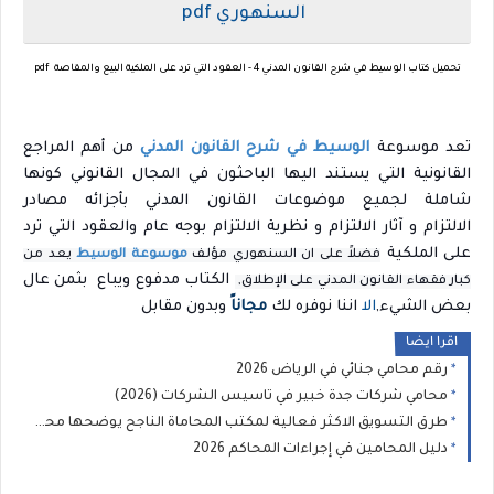
السنهوري
pdf
تحميل كتاب الوسيط في شرح القانون المدني 4 - العقود التي ترد على الملكية البيع والمقاصة pdf
تعد موسوعة
الوسيط في شرح القانون المدني
من أهم المراجع
القانونية التي يستند اليها الباحثون في المجال القانوني كونها
شاملة لجميع موضوعات القانون المدني بأجزائه
مصادر
الالتزام و
آثار الالتزام و
نظرية الالتزام بوجه عام و
العقود التي ترد
على الملكية
فضلاً على ان السنهوري مؤلف
موسوعة الوسيط
يعد من
الكتاب مدفوع ويباع بثمن عال
كبار فقهاء القانون المدني على الإطلاق,
بعض الشيء,
الا
اننا نوفره لك
مجاناً
وبدون مقابل
اقرا ايضا
رقم محامي جنائي في الرياض 2026
محامي شركات جدة خبير في تاسيس الشركات (2026)
طرق التسويق الاكثر فعالية لمكتب المحاماة الناجح يوضحها محامي متخصص 2026
دليل المحامين في إجراءات المحاكم 2026