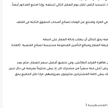
سديد الثمن خلال يوم العمل التالي لتبلغه، وإذا امتنع المذكور أيضاً،
لمزاد وامتنع عن الوفاء لصالح أصحاب الحقوق الثابتة في الملف
صه يحق للدائن أن يطلب إحالة العقار على اسمه.
 قيمة العقار ومبالغ التأمين المدفوعة محتبسة لصالح القضية. (المادة
ّ من ظاهرة المزايد الطائش، وفي تحقيق أفضل سعر للعقار، فلم يعد
رض أعلى منه سعراً من مشترك ثان، إذ يبقى ملتزماً بعرضه في حال تبين
واليك يبقى كافة المشتركين ملتزمون بعروضهم، فإذا نكل الجميع يحق
ِ الفلسطينيـة 3