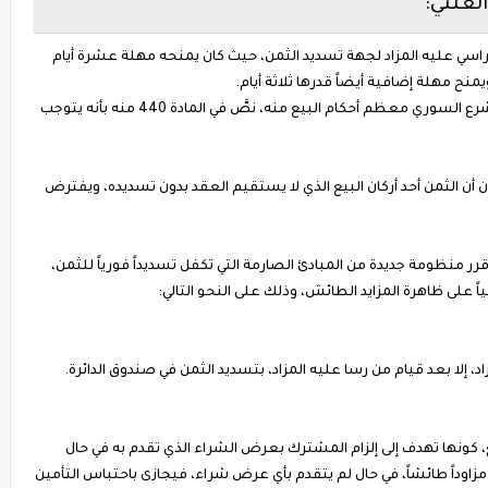
العلني:
الراسي عليه المزاد لجهة تسديد الثمن، حيث كان يمنحه مهلة عشرة أيام
يمنح مهلة إضافية أيضاً قدرها ثلاثة أيام.
في حين أن قانون المرافعات المصري الذي استمد المشرع السوري معظم أحكام البيع منه، نصَّ في المادة 440 منه بأنه يتوجب
 أن الثمن أحد أركان البيع الذي لا يستقيم العقد بدون تسديده، ويفترض
وقرر منظومة جديدة من المبادئ الصارمة التي تكفل تسديداً فورياً للثمن،
 على ظاهرة المزايد الطائش، وذلك على النحو التالي:
د، إلا بعد قيام من رسا عليه المزاد، بتسديد الثمن في صندوق الدائرة.
، كونها تهدف إلى إلزام المشترك بعرض الشراء الذي تقدم به في حال
مزاوداً طائشاً، في حال لم يتقدم بأي عرض شراء، فيجازى باحتباس التأمين