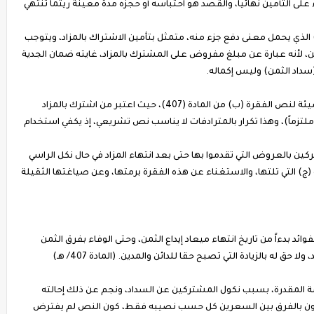
لى التأمين نهائياً، والقصد هو احتباسه أو حجزه مدة معينة ريثما تنتهي
لذي يحمل معنى دفع جزء منه، متمثل بتأمين الاشتراك بالمزاد، ويتوجب
من، لأنه عبارة عن مبلغ مفروض على المشترك بالمزاد، غايته ضمان الجدية
(سداد الثمن) وليس إكماله.
كما لا يفوتنا في هذا المقام أيضاً التطرق للصياغة السيئة لنص الفقرة (ب) من المادة (407)، حيث اعتبر من اشترك بالمزاد
ملتزماً)، وهذا تكرار بالمترادفات لا يناسب نص تشريعي، إذ يكفي استخدام
ين بالعروض التي تقدموا بها حتى بعد انتهاء المزاد في حال نكل الراسي
 (ج) التي تلتها، والاستغناء عن هذه الفقرة برمتها، وعن صياغتها الثقيلة
د بدءاً من تاريخ انتهاء ميعاد إيداع الثمن، وحتى الوفاء بفرق الثمن
ق له بالزيادة التي تصبح حقا للدائن والمدين. (المادة 407/ هـ)
القيمة المقدرة، بسبب نكول المشتركين عن السداد، ونجم عن ذلك إحالته
اكلون بالفرق بين السعرين كل حسب نصيبه فقط، كون النص لم يفترض