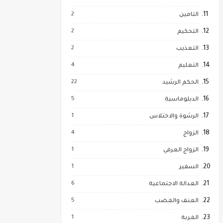
2
التامين
2
التحكيم
2
التعذيب
4
التعليم
22
الحكم الرشيد
5
الدبلوماسية
1
الرشوة والاختلاس
4
الزواج
1
الزواج العرفي
1
السفير
6
العدالة الاجتماعية
5
العنف والغضب
1
الغربة