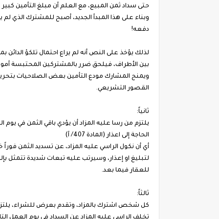
حتى سداد ثمن المبيع، مع العلم أن مبلغ التأمين كبير 
وبناء على هذا المبدأ الجديد، أصبح للمشترك الذي لم ير
دفعه!
لذلك يؤخذ على النص أنه لم يراع احتمال تلكؤ الدائن ب
بين الأطراف، فيلحق ضرر بالمشتركين المحتبسة أموال
ويمنح المشارك مودع التأمين بعض الصلاحيات بتحريك 
القصور التشريعي.
ثانياً:
يلتزم من رسا عليه المزاد أن يؤدي باقي الثمن في يوم ال
الحاجة إلى اعذار (المادة 407/ آ)
أي أن نكول الراسي عليه المزاد، عن تسديد الثمن فوراً خل
لتبليغ او إعذار، وسيرتب عليه تبعات شديدة تتمثل بإلزا
للعقار فيما بعد.
ثالثاً:
كل شخص اشترك بالمزاد، وتقدم بعرض للشراء، يلتزم 
تخلف الراسي عليه المزاد عن السداد في يوم العمل التالي للمزا