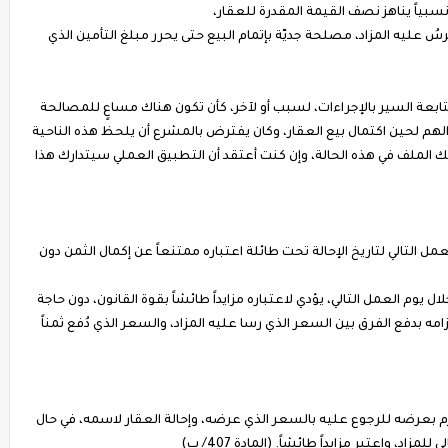
نسبياً يناهز نصف القيمة المقدرة للعقار،
سُ عليه المزاد، مصلحة جديّة بإتمام البيع حتى يحرر مبلغ التأمين الذي
متابعة السير بالإجراءات، لسبب أو لآخر، كأن تكون هناك مساعٍ للمصالحة
هم لحين اكتمال بيع العقار، وكان يفترض بالمشرع أن يلحظ هذه الناحية
الملف في هذه الحالة، وإن كنت أعتقد أن التطبيق العملي سيتدارك هذا
عمل التالي لتاريخ الإحالة تحت طائلة اعتباره ممتنعاً عن إكمال الثمن دون
ال يوم العمل التالي، يؤدي لاعتباره مزايداً طائشاً بقوة القانون، دون حاجة
مه بدفع الفرق بين السعر الذي رسا عليه المزاد، والسعر الذي دُفع ثمناً
بعرضه للرجوع عليه بالسعر الذي عرضه، وإحالة العقار لاسمه، في حال
د، واعتبر مزايداً طائشاً. (المادة 407/ ب)