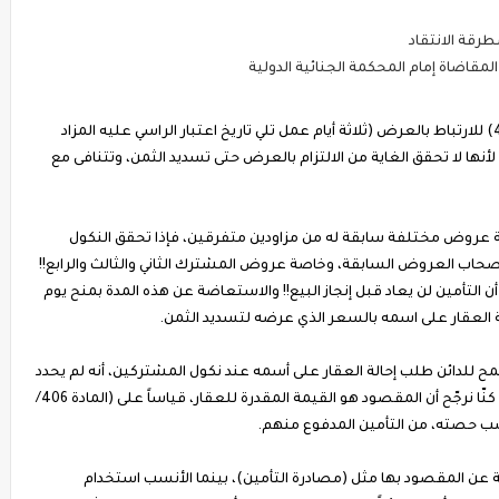
قة الانتقاد
قاضاة إمام المحكمة الجنائية الدولية
تعتبر المدّة التي حددها نص الفقرة (ب) من المادة (407) للارتباط بالعرض (ثلاثة أيام عمل تلي تاريخ اعتبار الراسي عليه المزاد
أنها لا تحقق الغاية من الالتزام بالعرض حتى تسديد الثمن، وتتنافى مع
عة عروض مختلفة سابقة له من مزاودين متفرقين، فإذا تحقق النكول
حاب العروض السابقة، وخاصة عروض المشترك الثاني والثالث والرابع!!
أن التأمين لن يعاد قبل إنجاز البيع!! والاستعاضة عن هذه المدة بمنح يوم
 العقار على اسمه بالسعر الذي عرضه لتسديد الثمن.
نص الفقرة (د) من المادة (407) الذي سمح للدائن طلب إحالة العقار على أسمه عند نكول المشتركين، أنه لم يحدد
السعر الذي يجب أن يحتسب عليه في هذه الحالة!! وإن كنّا نرجّح أن المقصود هو القيمة المقدرة للعقار، قياساً على (المادة 406/
سب حصته، من التأمين المدفوع منهم.
عن المقصود بها مثل (مصادرة التأمين)، بينما الأنسب استخدام