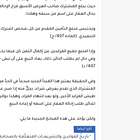
حيث يبلغ المشترك صاحب العرض الأسبق قرار الإحالة، لت
يحال العقار على اسم من سبقه وهكذا،
ويحتبس مبلغ التأمين المقدم من كل شخص اشترك في ا
التنفيذي. (المادة 407/ ج)
وإذا امتنع جميع المزايدين عن إكمال الثمن كل فيما يخ
وفي حال لم يطلب الدائن ذلك، يعاد البيع على أن تبقى
407/ د)
وفي الحقيقة يعتبر هذا المبدأ الجديد مبدعاً في الحد
المشترك الذي تقدم بعرض شراء، بحِلٍّ منه إذا صدر ع
طيش المزايد الأخير، ولو بعد انتهاء المزاد، وهكذا د
للدائن طلب إحالة العقار على اسمه أو إعادة البيع.
ولكن يؤخذ على هذه المبادئ الجديدة ما يلي:
اقرا ايضا
تاريـخُ القوانيــنِ والتشريعــات المتعلّقـة بالصحافـة