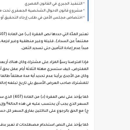
التنفيذ الجبري في القانون المصري
مشروع قانون الاحوال الشخصية الجعفري تحت مطر
اختصاص مجلس الأمن في طلب إرجاء التحقيق أو الم
ممتنعاً عن السداد)، قليلة وغير منطقية وغير لازمة، ل
مبدأ عدم إعادة التأمين حتى تسديد الثمن،
فإذا افترضنا رسوّ المزاد على مشترك وكان هناك أرب
المفترض، كيف ستسري مهلة الثلاثة أيام عمل بحق أص
وكان من الأجدى برأينا عدم تحديد أية مدة مطلقاً طالما 
للمشترك صاحب العرض الأسبق يلي تاريخ تبلغه إحالة
كما يؤخذ على 
ج) مع الحق بالرجوع على الناكلين بفارق السعر كل ح
كما يؤخذ على النص استخدام مصطلحات لا تعبر بدقة 