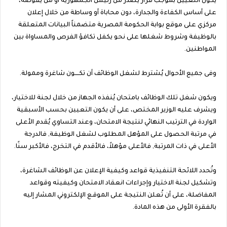
يكون التعيين بموجب قرار يصدر من رئيس الجمهورية أو من يفوضه،
على أساس الكفاءة والجدارة، دون محاباة أو وساطة من خلال إعلان
مركزي على موقع بوابة الحكومة المصرية متضمناً البيانات المتعلقة
بالوظيفة وشروط شغلها على نحو يكفل تكافؤ الفرص والمساواة بين
المواطنين.
وفى جميع الأحوال يُشترط لشغل الوظائف أن تكــــون شاغرة وممولة.
ويكون شغل تلك الوظائف بامتحان يُنفذه الجهاز من خلال لجنة للاختيار،
ويشرف عليه الوزير المختص، على أن يكون التعيين بحسب الأسبقية
الواردة في الترتيب النهائي لنتيجة الامتحان، وعند التساوي يُقدم الأعلى
في مرتبة الحصول على المؤهل المطلوب لشغل الوظيفة, فالدرجة
الأعلى في ذات المرتبة, فالأعلى مؤهلاً، فالأقدم في التخرج، فالأكبر سنًا.
وتُحدد اللائحة التنفيذية قواعد وكيفية الإعلان عن الوظائف الشاغرة،
وتشكيل لجنة الاختيار وإجراءات انعقاد الامتحان وكيفيته وقواعد
المفاضلة، على أن تُعلن النتيجة على الموقـع الإلكتروني المشار إليه
بالفقرة الأولى من هذه المادة.