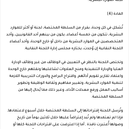
لجنة الموارد البشرية:
المادة (4)
تُشكل في كل وحدة، بقرار من السلطة المختصة، لجنة أو أكثر للموارد
البشرية، تتكون من خمسة أعضاء، يكون من بينهم أحد القانونيين، وأحد
المتخصصين في الموارد البشرية من داخل أو خارج الوحدة، وأحد أعضاء
اللجنة النقابية إن وُجدت، يختاره مجلس إدارة اللجنة النقابية.
وتختص اللجنة بالنظر في التعيين في الوظائف من غير وظائف الإدارة
العليا والإدارة التنفيذية ومنح العلاوات لشاغليها ونقلهم خارج الوحدة
واعتماد تقارير تقويم أدائهم, واقتراح البرامج والدورات التدريبية اللازمة
لتنمية الموارد البشرية، وتغيير مفاهيم وثقافة الوظيفة وتطوير
أساليب العمل ورفع معدلات الأداء، وغير ذلك مما يُحال إليها من
السلطة المختصة.
وتُرسل اللجنة إقتراحاتها إلى السلطة المختصة خلال أسبوع لاعتمادها,
فإذا لم تعتمدها ولم تُبد إعتراضاً عليها خلال ثلاثين يوماً من تاريخ
وصولها أُعتبرت نافذة , أما إذا اعترضت على اقتراحات اللجنة كلها أو