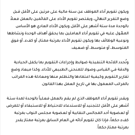
ويكون تقويم أداء الموظف عن سنة مالية على مرتين على الأقل قبل
وضع التقرير النهائي، ويقتصر تقويم الأداء على القائمين بالعمل فعلاً
بالوحدة مدة ستة أشهر على الأقل.ويكون الأداء العادي هو الأساس
المعّول عليه في تقويم أداء العاملين بما يحقق أهداف الوحدة ونشاطها
ونوعية الوظائف بها.ويكون تقويم الأداء بمرتبة ممتاز، أو كفء، أو فوق
المتوسط، أو متوسط، أو ضعيف.
وتُحدد اللائحة التنفيذية ضوابط وإجراءات التقويم بما يكفل الحيادية
والدقة فــي القياس وصولا للمنحنى الطبيعي للأداء، وكذا ميعاد وضع
تقارير التقويم وكيفية اعتمادها والتظلم منها ومعادلة هـذه المراتب
بالمراتب المعمول بها في تاريخ العمل بهذا القانون.
ويقدر تقويم أداء الموظف الذي لم يقم بالعمل فعلياً بالوحدة لمدة ستـة
أشهر على الأقل للتجنيد أو للاستدعاء للاحتياط أو للاستبقاء أو للمرض
أو لعضوية أحد المجالس النقابية أو لعضوية مجلس النواب بمرتبة
كفء حكماً، فإذا كان تقويم أدائه في العام السابق بمرتبة ممتاز يقدر
بمرتبة ممتاز حكماً.